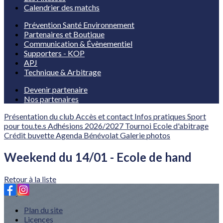
Calendrier des matchs
Prévention Santé Environnement
Partenaires et Boutique
Communication & Évènementiel
Supporters - KOP
APJ
Technique & Arbitrage
Devenir partenaire
Nos partenaires
Présentation du club
Accès et contact
Infos pratiques
Sport
pour tou.te.s
Adhésions 2026/2027
Tournoi
Ecole d'abitrage
Crédit buvette
Agenda
Bénévolat
Galerie photos
Weekend du 14/01 - Ecole de hand
Retour à la liste
Plan du site
Licences