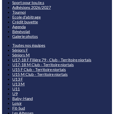
Sport pour tou.te.s
Adhésions 2026/2027
Tournoi
Ecole d'abitrage
Crédit buvette
Agenda
Bénévolat
Galerie photos
Toutes nos équipes
Séniors F
Séniors M
U17-18 F Filière 79 - Club - Territoire niortais
U17-18 M Club - Territoire niortais
U15 F Club - Territoire niortais
U15 M Club - Territoire niortais
U13 F
U13 M
U11
U9
Baby-Hand
Loisir
Fit-Sud
Les Altesses