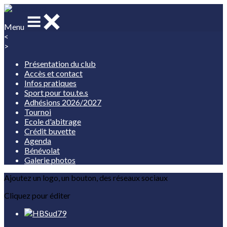
Menu
<
>
Présentation du club
Accès et contact
Infos pratiques
Sport pour tou.te.s
Adhésions 2026/2027
Tournoi
Ecole d'abitrage
Crédit buvette
Agenda
Bénévolat
Galerie photos
Ajoutez un logo, un bouton, des réseaux sociaux
Cliquez pour éditer