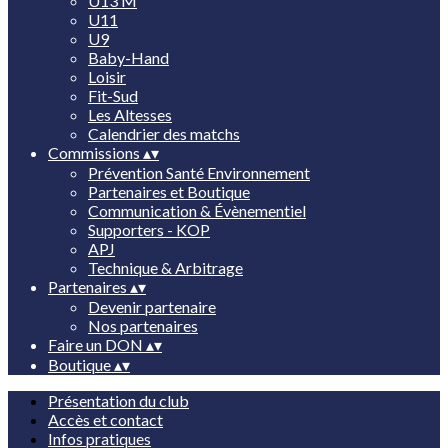
U13 M
U11
U9
Baby-Hand
Loisir
Fit-Sud
Les Altesses
Calendrier des matchs
Commissions
▴
▾
Prévention Santé Environnement
Partenaires et Boutique
Communication & Évènementiel
Supporters - KOP
APJ
Technique & Arbitrage
Partenaires
▴
▾
Devenir partenaire
Nos partenaires
Faire un DON
▴
▾
Boutique
▴
▾
Présentation du club
Accès et contact
Infos pratiques