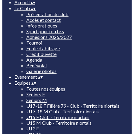
Accueil
▴
▾
Le Club
▴
▾
Présentation du club
Accès et contact
Infos pratiques
Sport pour tou.te.s
Adhésions 2026/2027
Tournoi
Ecole d'abitrage
Crédit buvette
Agenda
Bénévolat
Galerie photos
Evenement
▴
▾
Equipes
▴
▾
Toutes nos équipes
Séniors F
Séniors M
U17-18 F Filière 79 - Club - Territoire niortais
U17-18 M Club - Territoire niortais
U15 F Club - Territoire niortais
U15 M Club - Territoire niortais
U13 F