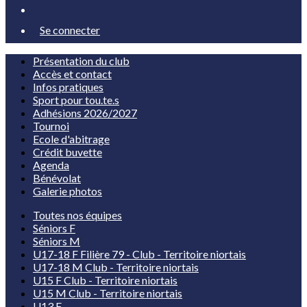
Se connecter
Présentation du club
Accès et contact
Infos pratiques
Sport pour tou.te.s
Adhésions 2026/2027
Tournoi
Ecole d'abitrage
Crédit buvette
Agenda
Bénévolat
Galerie photos
Toutes nos équipes
Séniors F
Séniors M
U17-18 F Filière 79 - Club - Territoire niortais
U17-18 M Club - Territoire niortais
U15 F Club - Territoire niortais
U15 M Club - Territoire niortais
U13 F