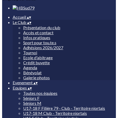
Accueil
▴
▾
Le Club
▴
▾
Présentation du club
Accès et contact
Infos pratiques
Sport pour tou.te.s
Adhésions 2026/2027
Tournoi
Ecole d'abitrage
Crédit buvette
Agenda
Bénévolat
Galerie photos
Evenement
▴
▾
Equipes
▴
▾
Toutes nos équipes
Séniors F
Séniors M
U17-18 F Filière 79 - Club - Territoire niortais
U17-18 M Club - Territoire niortais