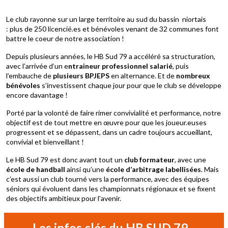
Le club rayonne sur un large territoire au sud du bassin niortais
: plus de 250 licencié.es et bénévoles venant de 32 communes font
battre le coeur de notre association !
Depuis plusieurs années, le HB Sud 79 a accéléré sa structuration,
avec l’arrivée d’un e
ntraineur professionnel salarié
, puis
l’embauche de
plusieurs BPJEPS
en alternance. Et de
nombreux
bénévoles
s’investissent chaque jour pour que le club se développe
encore davantage !
Porté par la volonté de faire rimer convivialité et performance, notre
objectif est de tout mettre en œuvre pour que les joueur.euses
progressent et se dépassent, dans un cadre toujours accueillant,
convivial et bienveillant !
Le HB Sud 79 est donc avant tout un
club formateur
, avec une
école de handball
ainsi qu’une
école d’arbitrage labellisées
. Mais
c’est aussi un club tourné vers la performance, avec des équipes
séniors qui évoluent dans les championnats régionaux et se fixent
des objectifs ambitieux pour l’avenir.
Les infos clés du HB SUD 79...