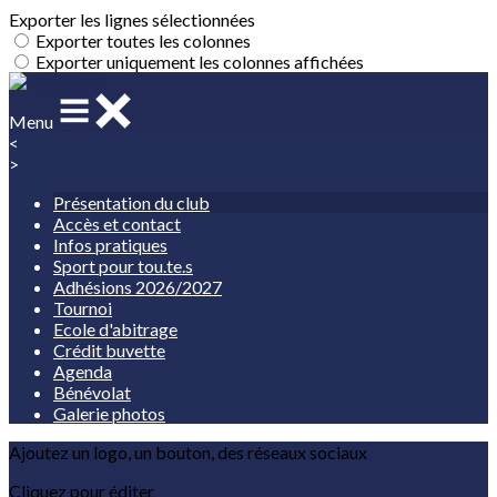
Exporter les lignes sélectionnées
Exporter toutes les colonnes
Exporter uniquement les colonnes affichées
Menu
<
>
Présentation du club
Accès et contact
Infos pratiques
Sport pour tou.te.s
Adhésions 2026/2027
Tournoi
Ecole d'abitrage
Crédit buvette
Agenda
Bénévolat
Galerie photos
Ajoutez un logo, un bouton, des réseaux sociaux
Cliquez pour éditer