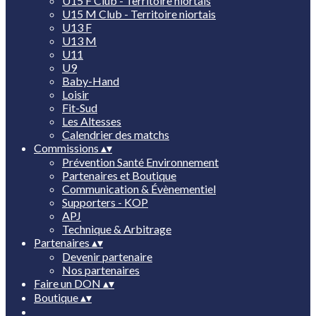
U15 F Club - Territoire niortais
U15 M Club - Territoire niortais
U13 F
U13 M
U11
U9
Baby-Hand
Loisir
Fit-Sud
Les Altesses
Calendrier des matchs
Commissions
▴
▾
Prévention Santé Environnement
Partenaires et Boutique
Communication & Évènementiel
Supporters - KOP
APJ
Technique & Arbitrage
Partenaires
▴
▾
Devenir partenaire
Nos partenaires
Faire un DON
▴
▾
Boutique
▴
▾