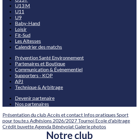
U13 M
U11
U9
Baby-Hand
Loisir
Fit-Sud
Les Altesses
Calendrier des matchs
Prévention Santé Environnement
Partenaires et Boutique
Communication & Évènementiel
Supporters - KOP
APJ
Technique & Arbitrage
Devenir partenaire
Nos partenaires
Présentation du club
Accès et contact
Infos pratiques
Sport
pour tou.te.s
Adhésions 2026/2027
Tournoi
Ecole d'abitrage
Crédit buvette
Agenda
Bénévolat
Galerie photos
Notre club