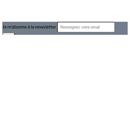
Je m'abonne à la newsletter
OK
Plan du site
Licences
Mentions légales
CGUV
Paramétrer vos cookies
Se connecter
Propulsé par AssoConnect, le logiciel des associations
Sportives
Vos choix en matière de confidentialité