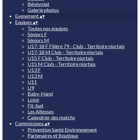
Bénévolat
Galerie photos
Evenement
▴
▾
Equipes
▴
▾
Toutes nos équipes
Séniors F
Séniors M
U17-18 F Filière 79 - Club - Territoire niortais
U17-18 M Club - Territoire niortais
U15 F Club - Territoire niortais
U15 M Club - Territoire niortais
U13 F
U13 M
U11
U9
Baby-Hand
Loisir
Fit-Sud
Les Altesses
Calendrier des matchs
Commissions
▴
▾
Prévention Santé Environnement
Partenaires et Boutique