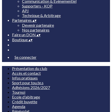
Communication & Évènementiel
Supporters - KOP
APJ
Technique & Arbitrage
Partenaires
▴
▾
Devenir partenaire
Nos partenaires
Faire un DON
▴
▾
Boutique
▴
▾
Se connecter
Présentation du club
Accès et contact
Infos pratiques
Sport pour tou.te.s
Adhésions 2026/2027
Tournoi
Ecole d'abitrage
Crédit buvette
Agenda
Bénévolat