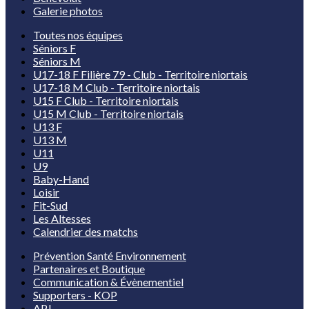
Galerie photos
Toutes nos équipes
Séniors F
Séniors M
U17-18 F Filière 79 - Club - Territoire niortais
U17-18 M Club - Territoire niortais
U15 F Club - Territoire niortais
U15 M Club - Territoire niortais
U13 F
U13 M
U11
U9
Baby-Hand
Loisir
Fit-Sud
Les Altesses
Calendrier des matchs
Prévention Santé Environnement
Partenaires et Boutique
Communication & Évènementiel
Supporters - KOP
APJ