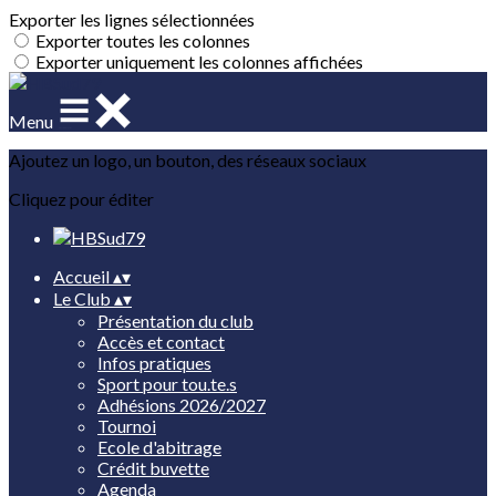
Exporter les lignes sélectionnées
Exporter toutes les colonnes
Exporter uniquement les colonnes affichées
Menu
Ajoutez un logo, un bouton, des réseaux sociaux
Cliquez pour éditer
Accueil
▴
▾
Le Club
▴
▾
Présentation du club
Accès et contact
Infos pratiques
Sport pour tou.te.s
Adhésions 2026/2027
Tournoi
Ecole d'abitrage
Crédit buvette
Agenda