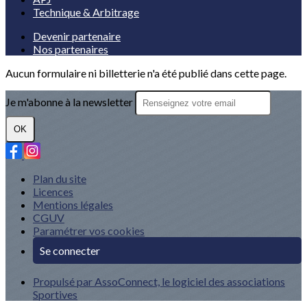
Technique & Arbitrage
Devenir partenaire
Nos partenaires
Aucun formulaire ni billetterie n'a été publié dans cette page.
Je m'abonne à la newsletter
OK
Plan du site
Licences
Mentions légales
CGUV
Paramétrer vos cookies
Se connecter
Propulsé par AssoConnect, le logiciel des associations
Sportives