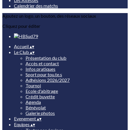
Les Altesses
Calendrier des matchs
Ajoutez un logo, un bouton, des réseaux sociaux
Cliquez pour éditer
Accueil
▴
▾
Le Club
▴
▾
Présentation du club
Accès et contact
Infos pratiques
Sport pour tou.te.s
Adhésions 2026/2027
Tournoi
Ecole d'abitrage
Crédit buvette
Agenda
Bénévolat
Galerie photos
Evenement
▴
▾
Equipes
▴
▾