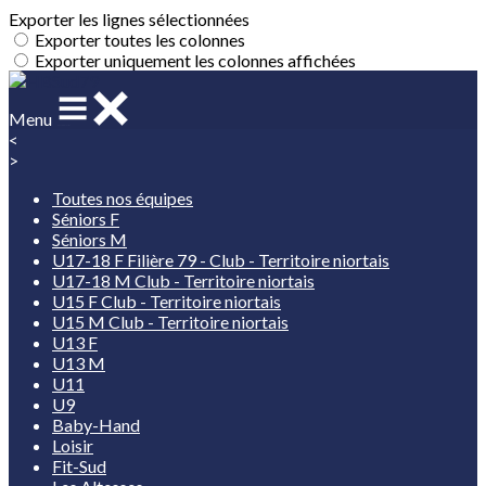
Exporter les lignes sélectionnées
Exporter toutes les colonnes
Exporter uniquement les colonnes affichées
Menu
<
>
Toutes nos équipes
Séniors F
Séniors M
U17-18 F Filière 79 - Club - Territoire niortais
U17-18 M Club - Territoire niortais
U15 F Club - Territoire niortais
U15 M Club - Territoire niortais
U13 F
U13 M
U11
U9
Baby-Hand
Loisir
Fit-Sud