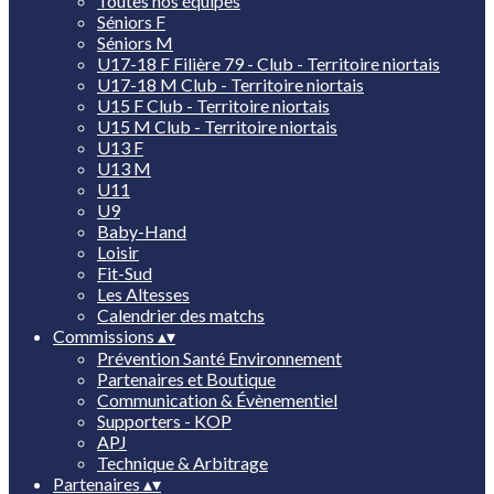
Toutes nos équipes
Séniors F
Séniors M
U17-18 F Filière 79 - Club - Territoire niortais
U17-18 M Club - Territoire niortais
U15 F Club - Territoire niortais
U15 M Club - Territoire niortais
U13 F
U13 M
U11
U9
Baby-Hand
Loisir
Fit-Sud
Les Altesses
Calendrier des matchs
Commissions
▴
▾
Prévention Santé Environnement
Partenaires et Boutique
Communication & Évènementiel
Supporters - KOP
APJ
Technique & Arbitrage
Partenaires
▴
▾