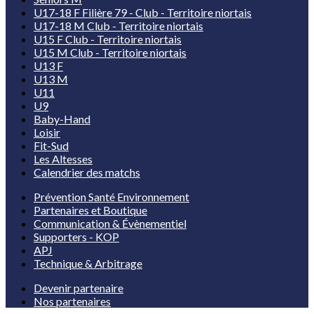
U17-18 F Filière 79 - Club - Territoire niortais
U17-18 M Club - Territoire niortais
U15 F Club - Territoire niortais
U15 M Club - Territoire niortais
U13 F
U13 M
U11
U9
Baby-Hand
Loisir
Fit-Sud
Les Altesses
Calendrier des matchs
Prévention Santé Environnement
Partenaires et Boutique
Communication & Évènementiel
Supporters - KOP
APJ
Technique & Arbitrage
Devenir partenaire
Nos partenaires